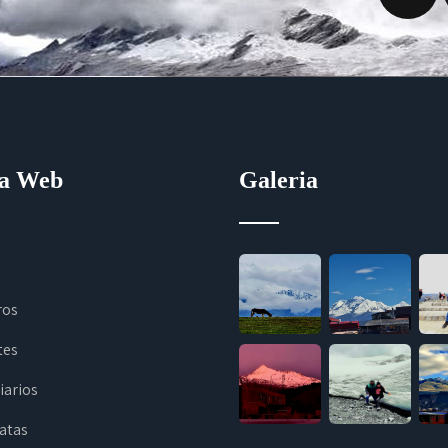
na Web
Galeria
ros
tes
iarios
atas